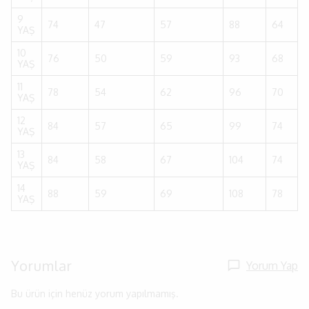
9
74
47
57
88
64
YAŞ
10
76
50
59
93
68
YAŞ
11
78
54
62
96
70
YAŞ
12
84
57
65
99
74
YAŞ
13
84
58
67
104
74
YAŞ
14
88
59
69
108
78
YAŞ
Yorumlar
Yorum Yap
Bu ürün için henüz yorum yapılmamış.