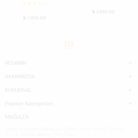
₺ 1,850.00
₺ 1,850.00
HESABIM
HAKKIMIZDA
KURUMSAL
Popüler Kategoriler
MAĞAZA
Kazım Karabekir Mahallesi, Şehit Ömer Faydalı Caddesi,
237/A, 77200 Merkez/YALOVA