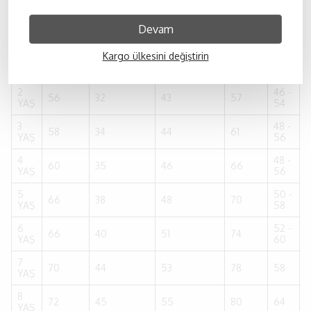
Tablosu (cm)
KOL
CEKET
DIŞ
Devam
YAŞ
GÖĞÜS
BEL
UZUNLUĞU
UZUNLUĞU
BACAK
Kargo ülkesini değiştirin
1
46 -
56
29
41
54
YAŞ
54
2
46 -
56
32
43
57
YAŞ
54
3
48 -
58
34
44
61
YAŞ
56
4
48 -
60
35
46
66
YAŞ
56
5
50 -
66
38
48
70
YAŞ
58
6
52 -
66
40
51
74
YAŞ
60
7
70
44
53
78
58
YAŞ
8
72
45
55
80
64
YAŞ