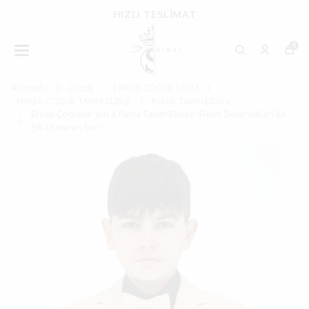
HIZLI TESLİMAT
0
Anasayfa
Çocuk
ERKEK ÇOCUK GİYİM
ERKEK ÇOCUK TAKIM ELBİSE
Klasik Takım Elbise
Erkek Çocuklar İçin 4 Parça Takım Elbise -Renk Seçenekleri İle
Şık Olmanın Sırrı