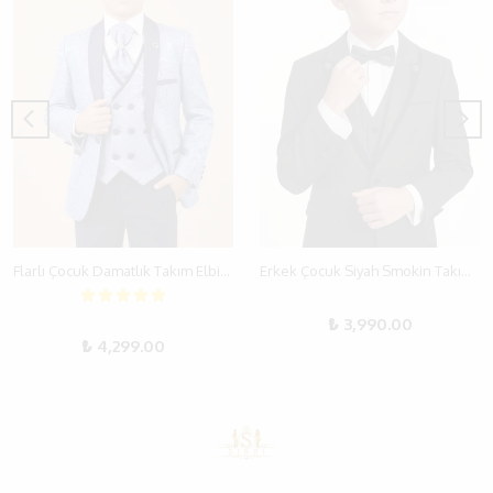
Flarlı Çocuk Damatlık Takım Elbise - 4 Parça - 6-10 Yaş
Erkek Çocuk Siyah Smokin Takım Elbise – 5 Parça Set | 9-12 Yaş
₺ 3,990.00
₺ 4,299.00