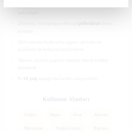
•
Düğme ve fermuar kapama, kemer köprülü bel,
yan cepler
•
Dökümlü, buruşmaya dirençli
takım
poliviskon
kumaşı
•
Dört mevsim kullanıma uygun; gömlek ve
ayakkabı ile kolayca kombinlenir
•
Takıma uyumlu papyon hediye olarak birlikte
gönderilir
•
aralığında beden seçenekleri
7–16 yaş
Kullanım Alanları
Düğün
Nişan
Kına
Sünnet
Mezuniyet
Doğum Günü
Bayram