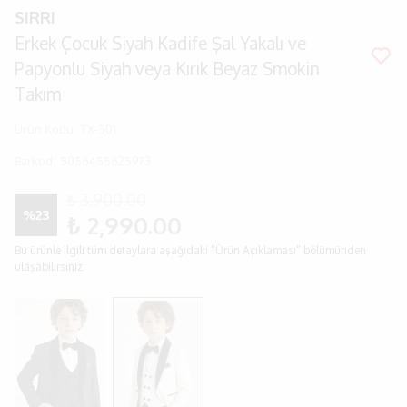
SIRRI
Erkek Çocuk Siyah Kadife Şal Yakalı ve
Papyonlu Siyah veya Kırık Beyaz Smokin
Takım
Ürün Kodu
:
TX-501
Barkod
:
5056455625973
₺ 3,900.00
%
23
₺ 2,990.00
Bu ürünle ilgili tüm detaylara aşağıdaki "Ürün Açıklaması" bölümünden
ulaşabilirsiniz.