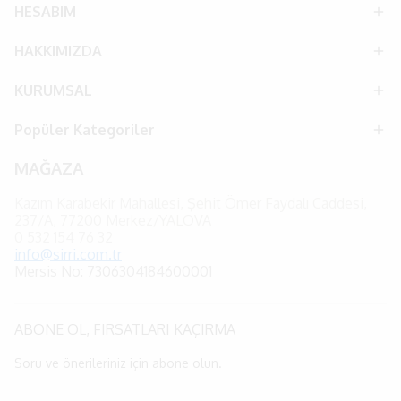
HESABIM
HAKKIMIZDA
KURUMSAL
Popüler Kategoriler
MAĞAZA
Kazım Karabekir Mahallesi, Şehit Ömer Faydalı Caddesi,
237/A, 77200 Merkez/YALOVA
0
532 154 76 32
info@sirri.com.tr
Mersis No: 7306304184600001
ABONE OL, FIRSATLARI KAÇIRMA
Soru ve önerileriniz için abone olun.