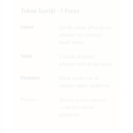
Takım İçeriği · 3 Parça
Ceket
Çentik yakalı, çift düğmeli,
arkadan tek yırtmaçlı
klasik kesim
Yelek
V yakalı, düğmeli;
arkadan toka ile bel ayarlı
Pantolon
Klasik kesim; her iki
yandan dıştan lastikli bel
Papyon
Takıma uyumlu papyon
—
hediye olarak
gönderilir