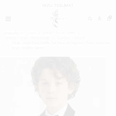
HIZLI TESLİMAT
0
Anasayfa
Çocuk
ERKEK ÇOCUK GİYİM
ERKEK ÇOCUK TAKIM ELBİSE
Damatlık / Smokin
Erkek Çocuk Siyah Kadife Şal Yakalı ve Papyonlu Siyah veya Kırık
Beyaz Smokin Takım