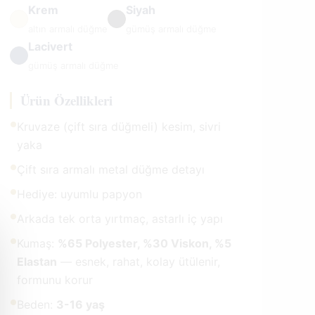
Krem
Siyah
altın armalı düğme
gümüş armalı düğme
Lacivert
gümüş armalı düğme
Ürün Özellikleri
●
Kruvaze (çift sıra düğmeli) kesim, sivri
yaka
●
Çift sıra armalı metal düğme detayı
●
Hediye: uyumlu papyon
●
Arkada tek orta yırtmaç, astarlı iç yapı
●
Kumaş:
%65 Polyester, %30 Viskon, %5
Elastan
— esnek, rahat, kolay ütülenir,
formunu korur
●
Beden:
3-16 yaş