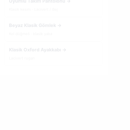
Uyumlu Takım Pantolonu →
Klasik kesim · Lacivert / Bej
Beyaz Klasik Gömlek →
Kol düğmeli · klasik yaka
Klasik Oxford Ayakkabı →
Lacivert rugan