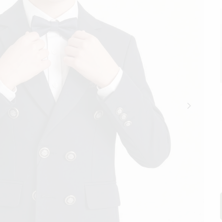
14:00'a Kadar Olan Siparişleriniz Aynı Gün Kargoda
1