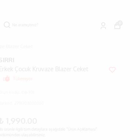
0
ze Blazer Ceket
SIRRI
Erkek Çocuk Kruvaze Blazer Ceket
Tükeniyor
Ürün Kodu
:
DB-301
Barkod
:
2991303000003
₺ 1,990.00
Bu ürünle ilgili tüm detaylara aşağıdaki "Ürün Açıklaması"
bölümünden ulaşabilirsiniz.