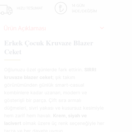
14 GÜN
HIZLI TESLIMAT
İADE/DEĞİŞİM
Ürün Açıklaması
Erkek Çocuk Kruvaze Blazer
Ceket
Oğlunuzu özel günlerde fark ettirin.
SIRRI
kruvaze blazer ceket
; şık takım
görünümünden günlük smart-casual
kombinlere kadar uzanan, modern ve
gösterişli bir parça. Çift sıra armalı
düğmeleri, sivri yakası ve kusursuz kesimiyle
hem zarif hem havalı.
Krem, siyah ve
lacivert
olmak üzere üç renk seçeneğiyle her
tarza ve her davete uygun.