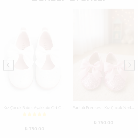
Kız Çocuk Babet Ayakkabı Cırt Cırtlı – Simli Fiyonklu (18-35)
Parıltılı Prenses - Kız Çocuk Simli Pembe Abiye Babet Ayakkabı
₺ 750.00
₺ 750.00