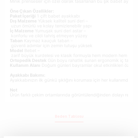
Minik
prensesler
için
özel
olarak
tasarlanan
bu
şık
babet
ayakka
Öne
Çıkan
Özellikler:
Paket
İçeriği
1
çift
babet
ayakkabı
Dış
Malzeme
Yüksek
kaliteli
suni
deri –
uzun
ömürlü
ve
kolay
temizlenebilir
yapı
İç
Malzeme
Yumuşak
suni
deri
astar –
konforlu
ve
cildi
tahriş
etmeyen
yüzey
Taban
Kaymaz
kauçuk
taban –
güvenli
adımlar
için
zemin
tutuşu
yüksek
Model
Bebet –
zarif
büyük
kurdelesi
ve
klasik
formuyla
hem
modern
hem
nost
Ortopedik
Destek
Gün
boyu
rahatlık
sunan
ergonomik
iç
taban
Kullanım
Alanı
Doğum
günleri
bayramlar
okul
etkinlikleri
özel
g
Ayakkabı
Bakımı:
Ayakkabınızın
ilk
günkü
şıklığını
koruması
için
her
kullanımdan
s
Not
Ürün
farklı
çekim
ortamlarında
görüntülendiğinden
dolayı
renk
t
Beden Tablosu