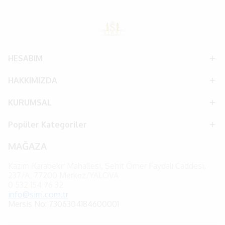
HESABIM
HAKKIMIZDA
KURUMSAL
Popüler Kategoriler
MAĞAZA
Kazım Karabekir Mahallesi, Şehit Ömer Faydalı Caddesi,
237/A, 77200 Merkez/YALOVA
0
532 154 76 32
info@sirri.com.tr
Mersis No: 7306304184600001