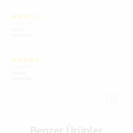
27 Ekim 2025
Natali
V.
Satın Alınmış
12 Eylül 2025
Senem
Ö.
Satın Alınmış
1
Benzer Ürünler