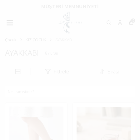
MÜŞTERİ MEMNUNİYETİ
0
Çocuk
KIZ ÇOCUK
AYAKKABI
AYAKKABI
87
ürün
Filtrele
Sırala