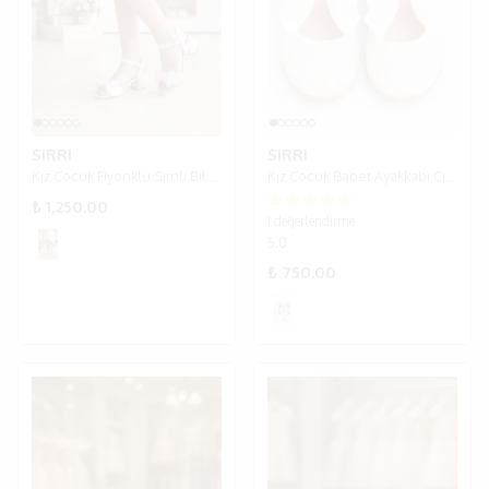
SIRRI
SIRRI
Kız Çocuk Fiyonklu Simli Bilekten Bantlı Abiye Topuklu Ayakkabı - Beyaz
Kız Çocuk Babet Ayakkabı Cırt Cırtlı – Simli Fiyonklu (18-35)
₺ 1,250.00
1 değerlendirme
5.0
₺ 750.00