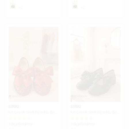
+2
+2
SIRRI
SIRRI
Kız Çocuk Simli Fiyonklu Babet Ayakkabı - Kırmızı
Kız Çocuk Simli Fiyonklu Babet Ayakkabı - Siyah
3 değerlendirme
3 değerlendirme