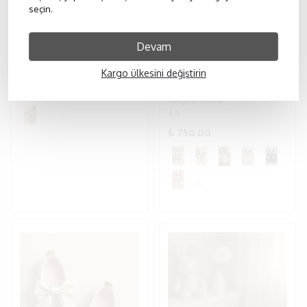
seçin.
Devam
SIRRI
SIRRI
Kız Çocuk Lino Fiyonklu Kumaş Babet Ayakkabı
Kız Çocuk Amira Cırt Cırtlı Fiyoklu Babet Ayakkabı - Gümüş
Kargo ülkesini değiştirin
₺ 750.00
1 değerlendirme
4.0
₺ 750.00
+3