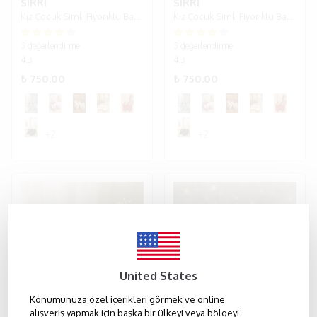
SIRRI
SIRRI
Kız Çocuk Simli Fiyonklu Babet Ayakkabı - Lacivert
Kız Çocuk Simli Fiyonklu Babet Ayakkabı - Altın.
3 değerlendirme
3 değerlendirme
4.3
4.3
₺ 750.00
₺ 750.00
+2
+2
United States
Konumunuza özel içerikleri görmek ve online
alışveriş yapmak için başka bir ülkeyi veya bölgeyi