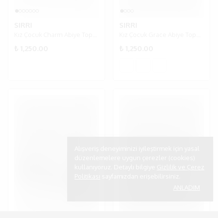
SIRRI
SIRRI
Kız Çocuk Charm Abiye Topuklu Ayakkabı - Gümüş
Kız Çocuk Grace Abiye Topuklu Sandalet Ayakkabı (26-36) - Gümüş
₺ 1,250.00
₺ 1,250.00
Alışveriş deneyiminizi iyileştirmek için yasal
düzenlemelere uygun çerezler (cookies)
kullanıyoruz. Detaylı bilgiye
Gizlilik ve Çerez
Politikası
sayfamızdan erişebilirsiniz.
ANLADIM