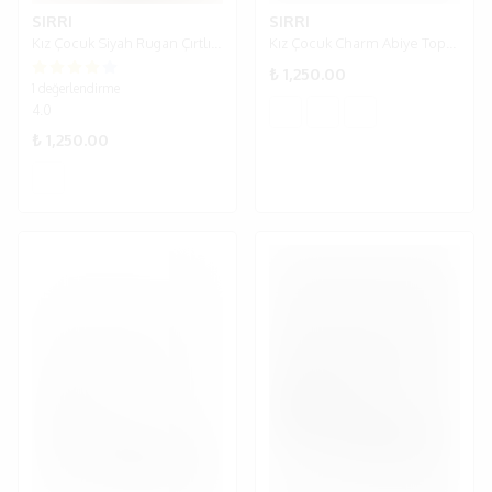
SIRRI
SIRRI
Kız Çocuk Siyah Rugan Çırtlı Okul ve Günlük Ayakkabı
Kız Çocuk Charm Abiye Topuklu Ayakkabı - Krem.
₺ 1,250.00
1 değerlendirme
4.0
₺ 1,250.00