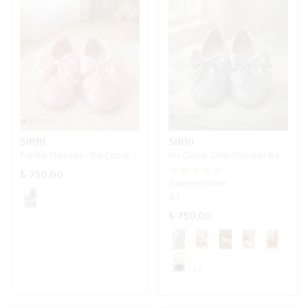
SIRRI
SIRRI
Parıltılı Prenses - Kız Çocuk Simli Pembe Abiye Babet Ayakkabı
Kız Çocuk Simli Fiyonklu Babet Ayakkabı - Gümüş
₺ 750.00
3 değerlendirme
4.3
₺ 750.00
+2