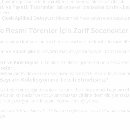
, bayram gezmelerinde miniklerin en sevdiği aksesuar olacak.
eli ve Payetli Tasarımlar:
Işıltıyı seven prensesler için kırık 
eleri
.
 Çiçek Aplikeli Detaylar:
Modern bir hava katan ekru saçaklı m
ve Resmi Törenler İçin Zarif Seçenekler
 ve bayram kutlamaları için hem resmi hem de konforlu modelleri
im ve Rahat Şıklık:
Beyazın masumiyetini taşıyan, tören boyu
ert ve Kırık Beyaz:
Özellikle 23 Nisan gösterileri için sıkça te
iseleri
.
 Detaylar:
Pudra ve ekru tonlarındaki tül fırfırlı eteklerle, sahne
Bayram Koleksiyonunu Tercih Etmelisiniz?
, kaliteyle birleştiğinde anlam kazanır. Tüm
kız çocuk bayram e
s alan kumaşlar ve çocukların hassas cildine dost dikişler kullan
, her çocuğun kendi tarzını bulmasını sağlıyoruz.
nı unutulmaz kılacak, 23 Nisan coşkusuna ortak olacak en kalit
ın!