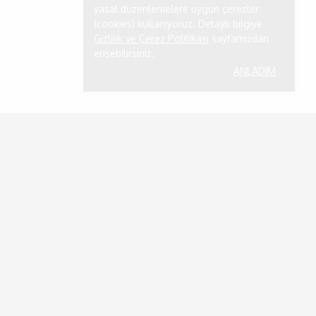
yasal düzenlemelere uygun çerezler
(cookies) kullanıyoruz. Detaylı bilgiye
Gizlilik ve Çerez Politikası
sayfamızdan
erişebilirsiniz.
ANLADIM
MAĞAZA
ler
Kazım Karabekir Mahallesi, Şehit Ömer
Faydalı Caddesi, 237/A, 77200
Merkez/YALOVA
0
532 154 76 32
info@sirri.com.tr
Mersis No: 7306304184600001
se
ABONE OL, FIRSATLARI KAÇIRMA
fetleri
Soru ve önerileriniz için abone olun.