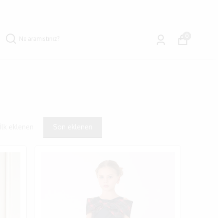
0
İlk eklenen
Son eklenen