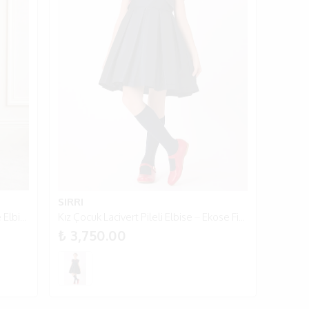
SIRRI
Kız Çocuk Bej Kelebek Detaylı Abiye Elbise 2-5 Yaş - Bej
Kız Çocuk Lacivert Pileli Elbise – Ekose Fiyonk Detaylı, Diz Üstü, Şık Tasarım
₺ 3,750.00