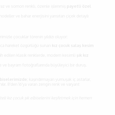
beyaz ve somon renkli, özenle işlenmiş
payetli özel
odeller ve bahar enerjisini yansıtan çiçek detaylı
mizle çocuklar törenin yıldızı oluyor:
nca hareket özgürlüğü sunan
kız çocuk salaş kesim
rcih edilen klasik renklerde, modern kesimli
şık kız
de ve bayram fotoğraflarında büyüleyici bir duruş.
lbiselerimizde
; kaşındırmayan yumuşak iç astarlar,
ılır. 8'den 16'ya varan zengin renk ve varyant
eli kız çocuk şık elbiselerini keşfetmek için hemen