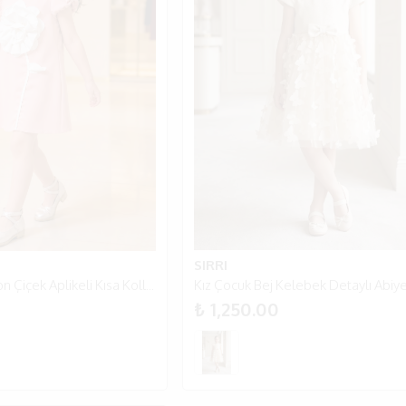
SIRRI
Kız Çocuk Somon Çiçek Aplikeli Kısa Kollu Şık Elbise 5-8 Yaş - Somon
₺ 1,250.00