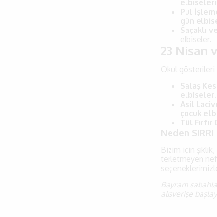
elbiseleri
Pul İşlem
gün elbis
Saçaklı ve
elbiseler.
23 Nisan 
Okul gösterileri
Salaş Kes
elbiseler
.
Asil Laciv
çocuk elb
Tül Fırfır
Neden SIRRI 
Bizim için şıklık
terletmeyen nefe
seçeneklerimizle
Bayram sabahları
alışverişe başlay