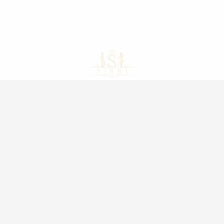
KURUMSAL
Popüler Kategori
Teslimat & İade
Anasayfa
Kullanım Koşulları
İndirimli Ürünler
Gizlilik ve Çerez Politikası
Kız Çocuk Abiye Elbise
Mesafeli Satış Sözleşmesi
Erkek Çocuk Takım Elbi
23 Nisan & Gösteri Kıya