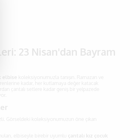
eri: 23 Nisan'dan Bayram
k elbise
koleksiyonumuzla tanışın. Ramazan ve
renlerine kadar, her kutlamaya değer katacak
ardan çantalı setlere kadar geniş bir yelpazede
yor.
ler
izli. Görseldeki koleksiyonumuzun öne çıkan
ulan, elbiseyle birebir uyumlu
çantalı kız çocuk