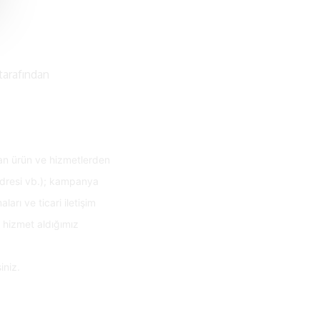
tarafından
nan ürün ve hizmetlerden
 adresi vb.); kampanya
rı ve ticari iletişim
a hizmet aldığımız
niz.