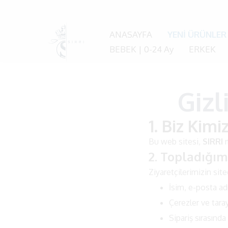
ANASAYFA
YENİ ÜRÜNLER
BEBEK | 0-24 Ay
ERKEK
Gizl
1. Biz Kimi
Bu web sitesi,
SIRRI
m
2. Topladığım
Ziyaretçilerimizin site
İsim, e-posta adr
Çerezler ve taray
Sipariş sırasında