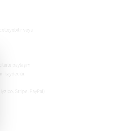
ncelleyebilir veya
.
ilerle paylaşım
an kaydedilir.
 iyzico, Stripe, PayPal)