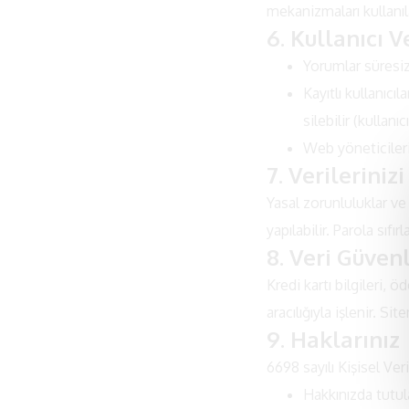
mekanizmaları kullanıla
6. Kullanıcı 
Yorumlar süresiz 
Kayıtlı kullanıcı
silebilir (kullanıc
Web yöneticileri
7. Verileriniz
Yasal zorunluluklar ve
yapılabilir. Parola sıf
8. Veri Güvenl
Kredi kartı bilgileri, 
aracılığıyla işlenir. S
9. Haklarınız
6698 sayılı Kişisel V
Hakkınızda tutula