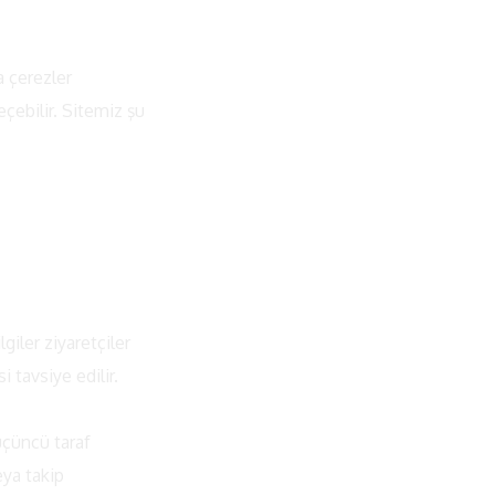
a çerezler
eçebilir. Sitemiz şu
iler ziyaretçiler
 tavsiye edilir.
 üçüncü taraf
eya takip