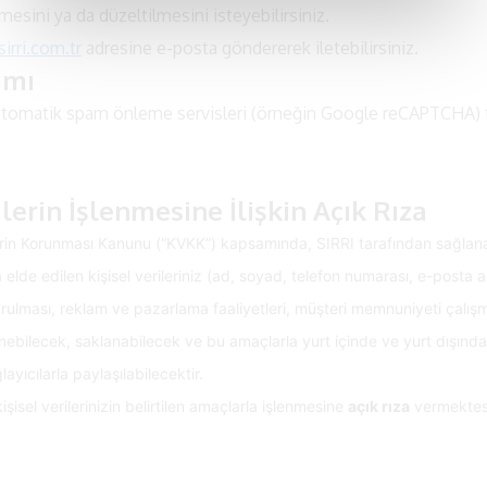
nmesini ya da düzeltilmesini isteyebilirsiniz.
irri.com.tr
adresine e-posta göndererek iletebilirsiniz.
ımı
 otomatik spam önleme servisleri (örneğin Google reCAPTCHA) 
rilerin İşlenmesine İlişkin Açık Rıza
ilerin Korunması Kanunu (“KVKK”) kapsamında, SIRRI tarafından sağla
elde edilen kişisel verileriniz (ad, soyad, telefon numarası, e-posta
lması, reklam ve pazarlama faaliyetleri, müşteri memnuniyeti çalışmala
lenebilecek, saklanabilecek ve bu amaçlarla yurt içinde ve yurt dışınd
yıcılarla paylaşılabilecektir.
şisel verilerinizin belirtilen amaçlarla işlenmesine
açık rıza
vermektesi