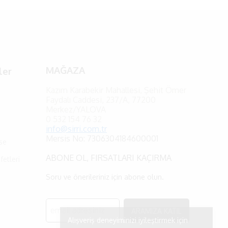
MAĞAZA
ler
Kazım Karabekir Mahallesi, Şehit Ömer
Faydalı Caddesi, 237/A, 77200
Merkez/YALOVA
0
532 154 76 32
info@sirri.com.tr
Mersis No: 7306304184600001
se
ABONE OL, FIRSATLARI KAÇIRMA
fetleri
Soru ve önerileriniz için abone olun.
ARAMIZA KATIL
Alışveriş deneyiminizi iyileştirmek için