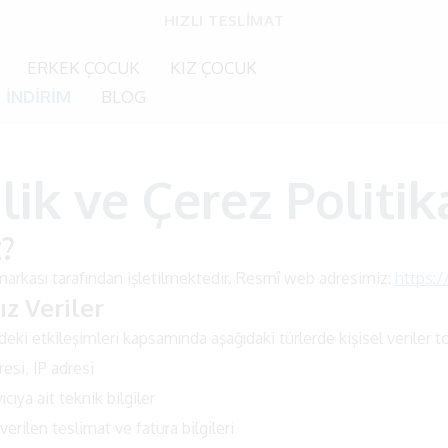
HIZLI TESLİMAT
ERKEK ÇOCUK
KIZ ÇOCUK
İNDİRİM
BLOG
ilik ve Çerez Politi
z?
arkası tarafından işletilmektedir. Resmî web adresimiz:
https:/
ız Veriler
deki etkileşimleri kapsamında aşağıdaki türlerde kişisel veriler to
esi, IP adresi
ıcıya ait teknik bilgiler
 verilen teslimat ve fatura bilgileri