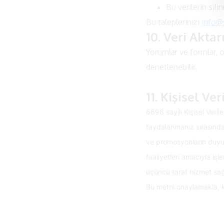
Bu verilerin sili
Bu taleplerinizi
info@s
10. Veri Aktar
Yorumlar ve formlar,
denetlenebilir.
11. Kişisel Ve
6698 sayılı Kişisel Ver
faydalanmanız sırasında 
ve promosyonların duyuru
faaliyetleri amacıyla iş
üçüncü taraf hizmet sağla
Bu metni onaylamakla, ki