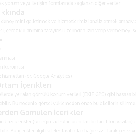
rak yorum veya iletişim formlarında sağlanan diğer veriler
akkında
ı deneyimini geliştirmek ve hizmetlerimizi analiz etmek amacıyl
ıcı, çerez kullanımına tarayıcısı üzerinden izin verip vermemeyi s
r:
i
rlanması
am koruması
 hizmetleri (ör. Google Analytics)
Ortam İçerikleri
lerde yer alan gömülü konum verileri (EXIF GPS) gibi hassas bilg
bilir. Bu nedenle görsel yüklemeden önce bu bilgilerin silinmesi
lerden Gömülen İçerikler
bazı içerikler (örneğin videolar, ürün tanıtımları, blog yazıları)
lir. Bu içerikler, ilgili siteler tarafından bağımsız olarak çerez v