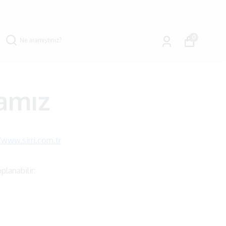
0
kamız
/www.sirri.com.tr
planabilir: