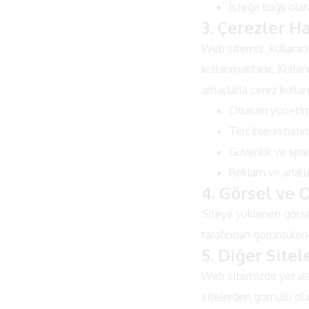
İsteğe bağlı ola
3. Çerezler H
Web sitemiz, kullanıc
kullanmaktadır. Kullan
amaçlarla çerez kullanı
Oturum yönetim
Tercihlerin hatı
Güvenlik ve sp
Reklam ve analiz
4. Görsel ve 
Siteye yüklenen görsel
tarafından görüntülene
5. Diğer Site
Web sitemizde yer alan 
sitelerden gömülü olabi