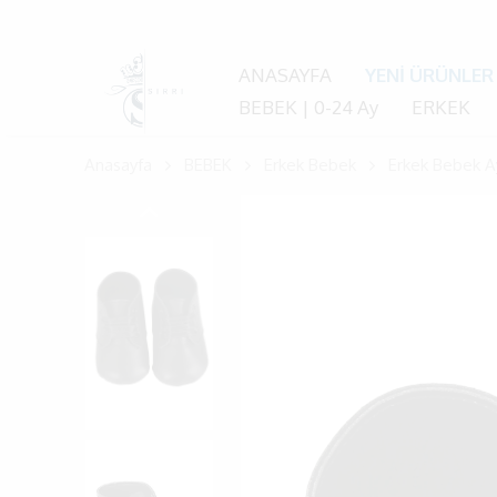
ANASAYFA
YENİ ÜRÜNLER
BEBEK | 0-24 Ay
ERKEK
Anasayfa
BEBEK
Erkek Bebek
Erkek Bebek A