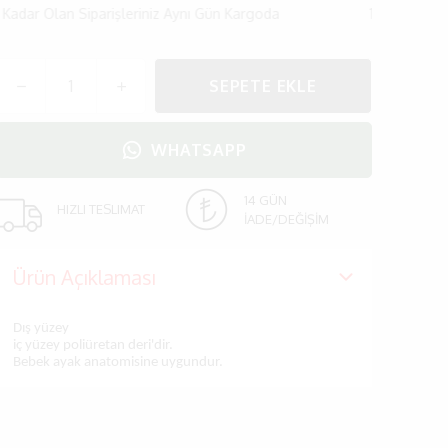
Olan Siparişleriniz Aynı Gün Kargoda
14:00'a Kadar Olan 
SEPETE EKLE
WHATSAPP
14 GÜN
HIZLI TESLIMAT
İADE/DEĞİŞİM
Ürün Açıklaması
Dış yüzey
iç yüzey poliüretan deri'dir.
Bebek ayak anatomisine uygundur.