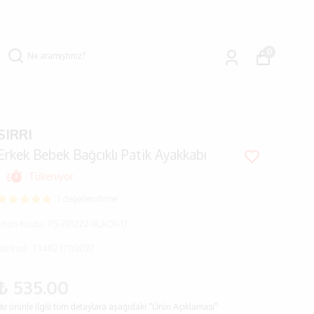
0
SIRRI
Erkek Bebek Bağcıklı Patik Ayakkabı
Tükeniyor
1 değerlendirme
Ürün Kodu
:
FS-201222-BLACK-17
Barkod
:
7348237110097
₺ 535.00
Bu ürünle ilgili tüm detaylara aşağıdaki "Ürün Açıklaması"