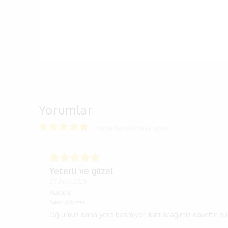
Yorumlar
1 değerlendirmeye göre
Yeterli ve güzel
27 Ekim 2025
Natali
V.
Satın Alınmış
Oğlumuz daha yere basmıyor, katılacağımız davette süs o