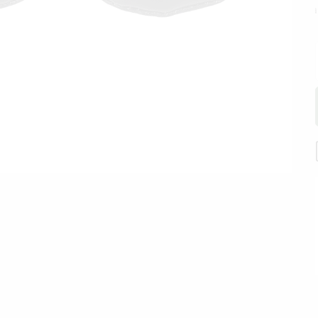
adar Olan Siparişleriniz Aynı Gün Kargoda
14:00'a Kadar 