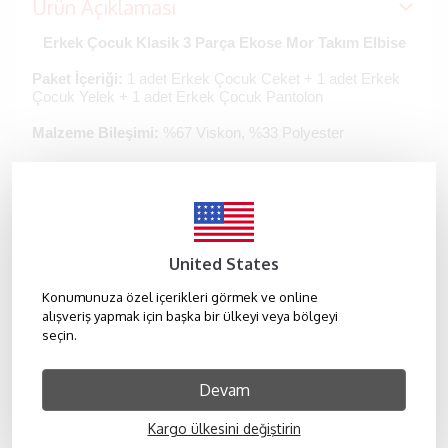
Ürün Açıklaması
Erkek Çocuk Klasik 3 Parça Ekose Mor Takım Elbise
Paket İçeriği: 
1 adet Erkek Çocuk Ceket + 1 adet Erkek 
Çocuk Yelek + 1 adet Erkek Çocuk Pantolon
Malzeme Bileşimi: 
%67 Viskon, %33 Polyester
Astar Malzeme Bileşimi:
 %100 Polyester
Yıkama Talimatları:
- Maksimum 30° sıcaklıkta yıkayınız.
United States
Devamını Göster
Konumunuza özel içerikleri görmek ve online
alışveriş yapmak için başka bir ülkeyi veya bölgeyi
seçin.
Beden Tablosu
Devam
Kargo ülkesini değiştirin