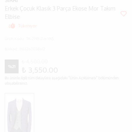
SIRRI
Erkek Çocuk Klasik 3 Parça Ekose Mor Takım
Elbise
Tükeniyor
Ürün Kodu
:
TK-2198-2-6-YAŞ
Barkod
:
1166267038612
₺ 4,500.00
%
21
₺ 3,550.00
Bu ürünle ilgili tüm detaylara aşağıdaki "Ürün Açıklaması" bölümünden
ulaşabilirsiniz.