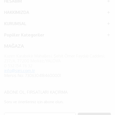
HESABIM
HAKKIMIZDA
KURUMSAL
Popüler Kategoriler
MAĞAZA
Kazım Karabekir Mahallesi, Şehit Ömer Faydalı Caddesi,
237/A, 77200 Merkez/YALOVA
0
532 154 76 32
info@sirri.com.tr
Mersis No: 7306304184600001
ABONE OL, FIRSATLARI KAÇIRMA
Soru ve önerileriniz için abone olun.