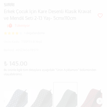
SIRRI
Erkek Çocuk İçin Kare Desenli Klasik Kravat
ve Mendil Seti 2-13 Yaş- 5cmx110cm
Tükeniyor
1 değerlendirme
Ürün Kodu
:
TSSP35-B-Yeşil
Barkod
:
4012345678579
₺ 145.00
Bu ürünle ilgili tüm detaylara aşağıdaki "Ürün Açıklaması" bölümünden
ulaşabilirsiniz.