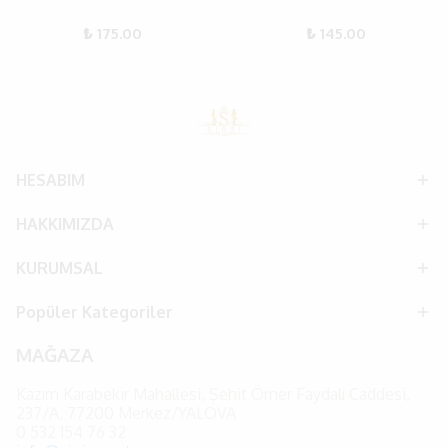
₺ 175.00
₺ 145.00
HESABIM
HAKKIMIZDA
KURUMSAL
Popüler Kategoriler
MAĞAZA
Kazım Karabekir Mahallesi, Şehit Ömer Faydalı Caddesi,
237/A, 77200 Merkez/YALOVA
0
532 154 76 32