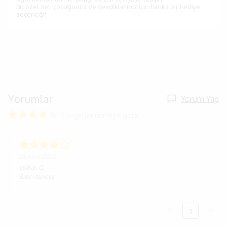
Bu özel set, çocuğunuz ve sevdikleriniz için harika bir hediye
seçeneği!
Yorumlar
Yorum Yap
1 değerlendirmeye göre
28 Mart 2025
Volkan
G.
Satın Alınmış
1