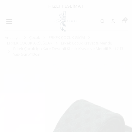
HIZLI TESLİMAT
0
Anasayfa
Çocuk
ERKEK ÇOCUK GİYİM
ERKEK ÇOCUK AKSESUAR
Erkek Çocuk Kravat & Mendil
Erkek Çocuk İçin Kare Desenli Klasik Kravat ve Mendil Seti 2-13
Yaş- 5cmx110cm