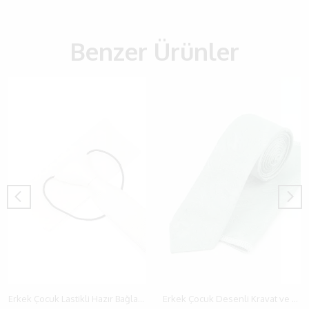
Benzer Ürünler
Erkek Çocuk Lastikli Hazır Bağlanmış Kravat ve Mendil Seti | 1-8 Yaş (5x29cm)
Erkek Çocuk Desenli Kravat ve Mendil Seti 2-13 Yaş- 5cmx110cm