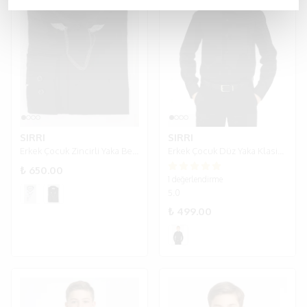
SIRRI
SIRRI
Erkek Çocuk Zincirli Yaka Beyaz Klasik Pamuk Saten Gömlek - Siyah
Erkek Çocuk Düz Yaka Klasik Siyah Gömlek
₺ 650.00
1 değerlendirme
5.0
₺ 499.00