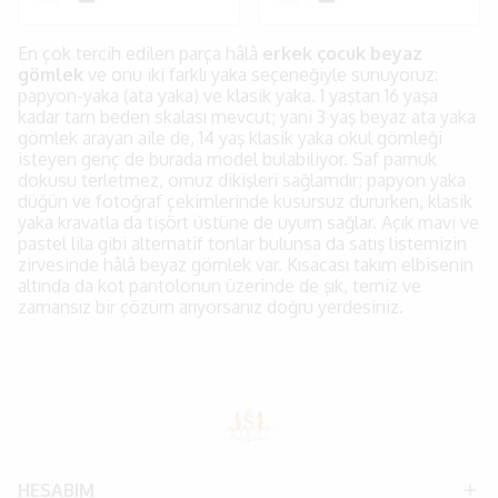
En çok tercih edilen parça hâlâ
erkek çocuk beyaz
gömlek
ve onu iki farklı yaka seçeneğiyle sunuyoruz:
papyon-yaka (ata yaka) ve klasik yaka. 1 yaştan 16 yaşa
kadar tam beden skalası mevcut; yani 3 yaş beyaz ata yaka
gömlek arayan aile de, 14 yaş klasik yaka okul gömleği
isteyen genç de burada model bulabiliyor. Saf pamuk
dokusu terletmez, omuz dikişleri sağlamdır; papyon yaka
düğün ve fotoğraf çekimlerinde kusursuz dururken, klasik
yaka kravatla da tişört üstüne de uyum sağlar. Açık mavi ve
pastel lila gibi alternatif tonlar bulunsa da satış listemizin
zirvesinde hâlâ beyaz gömlek var. Kısacası takım elbisenin
altında da kot pantolonun üzerinde de şık, temiz ve
zamansız bir çözüm arıyorsanız doğru yerdesiniz.
HESABIM