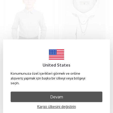
SIRRI
SIRRI
Erkek Çocuk Düz Yaka Klasik Gömlek - Gri
Erkek Çocuk Zincirli Yaka Beyaz Klasik Pamuk Saten Gömlek - Beyaz
United States
₺ 499.00
₺ 650.00
Konumunuza özel içerikleri görmek ve online
alışveriş yapmak için başka bir ülkeyi veya bölgeyi
seçin.
Devam
Kargo ülkesini değiştirin