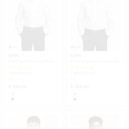
SIRRI
SIRRI
Erkek Çocuk Beyaz Gömlek – Papyon Yakalı ve Kol Düğmeli
Erkek Çocuk Beyaz Klasik Yaka Kol Düğmeli Gömlek
3 değerlendirme
2 değerlendirme
5.0
5.0
₺ 450.00
₺ 450.00