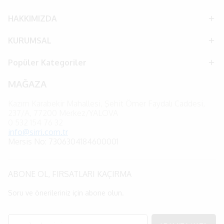
HAKKIMIZDA
KURUMSAL
Popüler Kategoriler
MAĞAZA
Kazım Karabekir Mahallesi, Şehit Ömer Faydalı Caddesi,
237/A, 77200 Merkez/YALOVA
0
532 154 76 32
info@sirri.com.tr
Mersis No: 7306304184600001
ABONE OL, FIRSATLARI KAÇIRMA
Soru ve önerileriniz için abone olun.