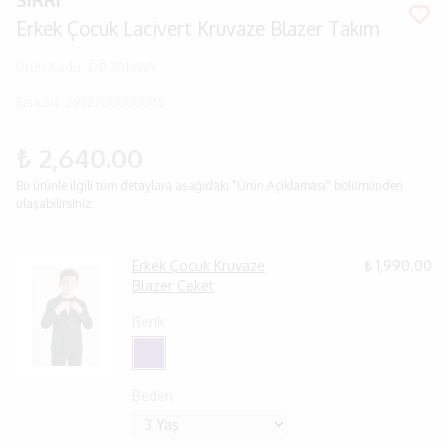
SIRRI
Erkek Çocuk Lacivert Kruvaze Blazer Takım
Ürün Kodu
:
DB-301-NVY
Barkod
:
2992200000005
₺ 2,640.00
Bu ürünle ilgili tüm detaylara aşağıdaki "Ürün Açıklaması" bölümünden
ulaşabilirsiniz.
Erkek Çocuk Kruvaze
₺ 1,990.00
Blazer Ceket
Renk
Beden