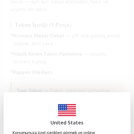
havalı — ayrı ayrı parça aramadan, hazır ve
uyumlu bir takım.
Takım İçeriği (3 Parça)
●
Kruvaze Blazer Ceket
— çift sıra gümüş armalı
düğme, sivri yaka
●
Klasik Kesim Takım Pantolonu
— uyumlu
lacivert kumaş
●
Papyon (Hediye)
Tam Takım —
Ceket, pantolon ve hediye
papyon bir arada; ayrı ayrı satın almanıza
gerek yok.
United States
Ceket ve pantolon bedenini ayrı seçin —
Konumunuza özel içerikleri görmek ve online