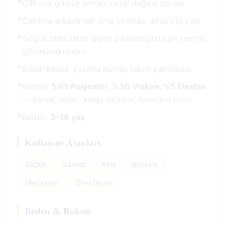
●
Çift sıra gümüş armalı metal düğme detayı
●
Cekette arkada tek orta yırtmaç, astarlı iç yapı
●
Göğüs cebi astarı dışarı çıkarıldığında şık mendil
görünümü oluşur
●
Klasik kesim, uyumlu kumaş takım pantolonu
●
Kumaş:
%65 Polyester, %30 Viskon, %5 Elastan
— esnek, rahat, kolay ütülenir, formunu korur
●
Beden:
3-16 yaş
Kullanım Alanları
Düğün
Sünnet
Kına
Bayram
Mezuniyet
Özel Davet
Beden & Bakım