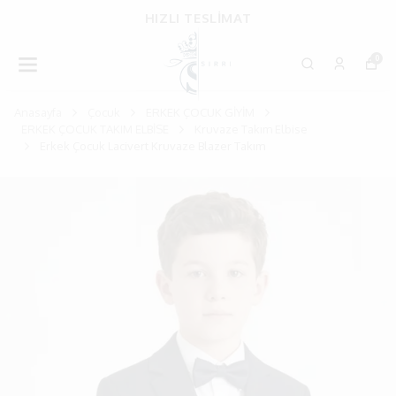
HIZLI TESLİMAT
0
Anasayfa
Çocuk
ERKEK ÇOCUK GİYİM
ERKEK ÇOCUK TAKIM ELBİSE
Kruvaze Takım Elbise
Erkek Çocuk Lacivert Kruvaze Blazer Takım