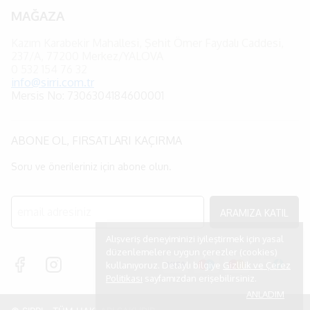
MAĞAZA
Kazım Karabekir Mahallesi, Şehit Ömer Faydalı Caddesi,
237/A, 77200 Merkez/YALOVA
0
532 154 76 32
info@sirri.com.tr
Mersis No: 7306304184600001
ABONE OL, FIRSATLARI KAÇIRMA
Soru ve önerileriniz için abone olun.
ARAMIZA KATIL
Alışveriş deneyiminizi iyileştirmek için yasal
düzenlemelere uygun çerezler (cookies)
kullanıyoruz. Detaylı bilgiye
Gizlilik ve Çerez
Politikası
sayfamızdan erişebilirsiniz.
ANLADIM