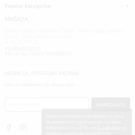
Popüler Kategoriler
MAĞAZA
Kazım Karabekir Mahallesi, Şehit Ömer Faydalı Caddesi,
237/A, 77200 Merkez/YALOVA
0
532 154 76 32
info@sirri.com.tr
Mersis No: 7306304184600001
ABONE OL, FIRSATLARI KAÇIRMA
Soru ve önerileriniz için abone olun.
ARAMIZA KATIL
Alışveriş deneyiminizi iyileştirmek için yasal
düzenlemelere uygun çerezler (cookies)
kullanıyoruz. Detaylı bilgiye
Gizlilik ve Çerez
Politikası
sayfamızdan erişebilirsiniz.