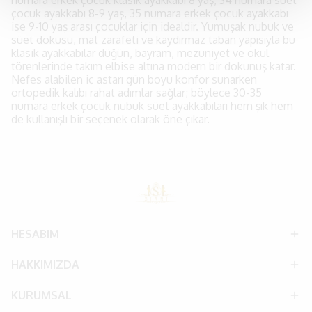
numara erkek çocuk klasik ayakkabı 8 yaş, 34 numara süet
çocuk ayakkabı 8-9 yaş, 35 numara erkek çocuk ayakkabı
ise 9-10 yaş arası çocuklar için idealdir. Yumuşak nubuk ve
süet dokusu, mat zarafeti ve kaydırmaz taban yapısıyla bu
klasik ayakkabılar düğün, bayram, mezuniyet ve okul
törenlerinde takım elbise altına modern bir dokunuş katar.
Nefes alabilen iç astarı gün boyu konfor sunarken
ortopedik kalıbı rahat adımlar sağlar; böylece 30-35
numara erkek çocuk nubuk süet ayakkabıları hem şık hem
de kullanışlı bir seçenek olarak öne çıkar.
HESABIM
HAKKIMIZDA
KURUMSAL