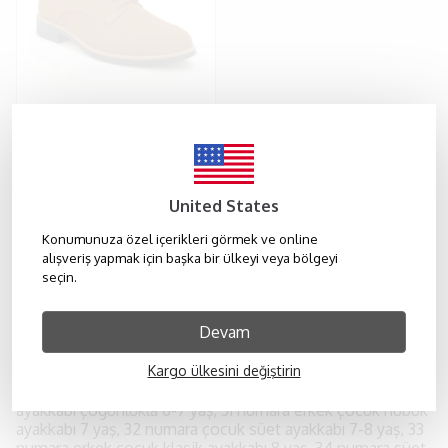
SIRRI
Erkek Çocuk Launceston Taba Süet Klasik Bağcıklı Ayakkabı
United States
₺ 990.00
Konumunuza özel içerikleri görmek ve online
alışveriş yapmak için başka bir ülkeyi veya bölgeyi
seçin.
Erkek Çocuk Klasik Nubuk Süet Ayakkabı – 30-35
Numara (6-10 Yaş)
Devam
Erkek çocuk nubuk süet ayakkabı koleksiyonumuz, 30, 31,
Kargo ülkesini değiştirin
32, 33, 34 ve 35 numara seçenekleriyle 6-10 yaş arası minik
beylerin şıklığını tamamlar. 30 numara erkek çocuk
ayakkabı çoğunlukla 6-7 yaş, 31 numara erkek çocuk nubuk
ayakkabı 7 yaş, 32 numara çocuk süet ayakkabı 7-8 yaş, 33