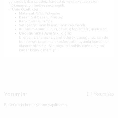
günlerde babanız, eşiniz, kardeşiniz veya arkadaşınız için
mükemmel bir hediye
seçeneğidir.
✅
Ürün Özellikleri:
Materyal:
%100 Polyester
Desen:
Şal Desenli (Paisley)
Renk:
Siyah & Pembe
Set İçeriği:
1 adet kravat, 1 adet cep mendili
Kullanım Alanı:
Düğün, davet, iş toplantıları, günlük stil
Çocuğunuzla Aynı Şıklık İçin:
Dilerseniz sitemizi ziyaret ederek çocuğunuz için de
benzer şık tasarımları keşfedebilir, uyumlu kombinler
oluşturabilirsiniz. Aile boyu stil sahibi olmak hiç bu
kadar kolay olmamıştı!
Yorumlar
Yorum Yap
Bu ürün için henüz yorum yapılmamış.