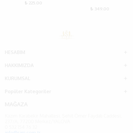
₺ 225.00
₺ 349.00
HESABIM
HAKKIMIZDA
KURUMSAL
Popüler Kategoriler
MAĞAZA
Kazım Karabekir Mahallesi, Şehit Ömer Faydalı Caddesi,
237/A, 77200 Merkez/YALOVA
0
532 154 76 32
info@sirri.com.tr