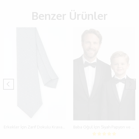
Benzer Ürünler
Erkekler İçin Zarif Dokulu Kravat & Mendil Seti 14 Yaş ve Üzeri (6x150cm)
Baba Oğul İçin Siyah Papyon ve Mendil Kombin Seti 2-13 Yaş ve Yetişkin