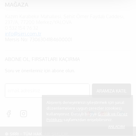
MAĞAZA
Kazım Karabekir Mahallesi, Şehit Ömer Faydalı Caddesi,
237/A, 77200 Merkez/YALOVA
0
532 154 76 32
info@sirri.com.tr
Mersis No: 7306304184600001
ABONE OL, FIRSATLARI KAÇIRMA
Soru ve önerileriniz için abone olun.
ARAMIZA KATIL
Alışveriş deneyiminizi iyileştirmek için yasal
düzenlemelere uygun çerezler (cookies)
kullanıyoruz. Detaylı bilgiye
Gizlilik ve Çerez
Politikası
sayfamızdan erişebilirsiniz.
ANLADIM
© SIRRI - TÜM HAKLARI SAKLIDIR.