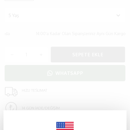
goda
14:00'a Kadar Olan Siparişleriniz Aynı Gün Kargoda
SEPETE EKLE
WHATSAPP
HIZLI TESLIMAT
14 GÜN İADE/DEĞİŞİM
Ürün Açıklaması