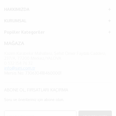
HAKKIMIZDA
KURUMSAL
Popüler Kategoriler
MAĞAZA
Kazım Karabekir Mahallesi, Şehit Ömer Faydalı Caddesi,
237/A, 77200 Merkez/YALOVA
0
532 154 76 32
info@sirri.com.tr
Mersis No: 7306304184600001
ABONE OL, FIRSATLARI KAÇIRMA
Soru ve önerileriniz için abone olun.