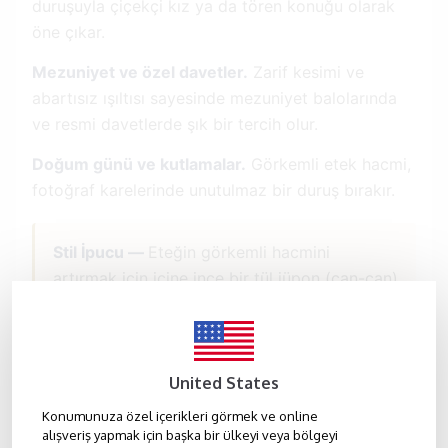
duruşuyla çiçekçi kız ya da tören konuğu olarak
öne çıkar.
Mezuniyet ve özel davetler.
Zarif kesimi ve
abartısız ışıltısı sayesinde mezuniyet balolarında
ve resmi davetlerde şık bir tercih olur.
Doğum günü ve kutlamalar.
Görkemli etek hacmi,
fotoğraf karelerinde unutulmaz bir duruş bırakır.
Stil İpucu —
Eteğin görkemli hacmini
artırmak için içine ince bir tül jüpon (can-can)
ekleyebilir; sade bir taç ya da inci toka ile
bütünleyerek zarafeti tamamlayabilirsiniz.
United States
Renk Seçenekleri
Konumunuza özel içerikleri görmek ve online
alışveriş yapmak için başka bir ülkeyi veya bölgeyi