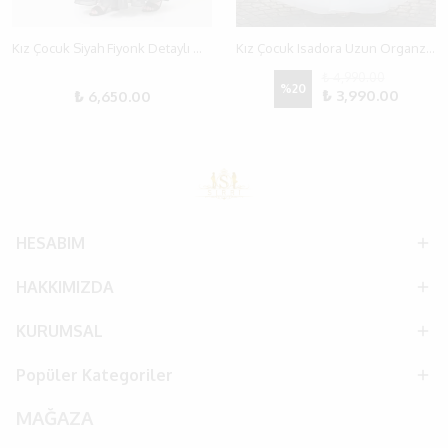
Kız Çocuk Siyah Fiyonk Detaylı Özel Gün Elbisesi | 10-15 Yaş
Kız Çocuk Isadora Uzun Organze Abiye Elbise (10-15 Yaş)
₺ 4,990.00
%
20
₺ 3,990.00
₺ 6,650.00
HESABIM
HAKKIMIZDA
KURUMSAL
Popüler Kategoriler
MAĞAZA