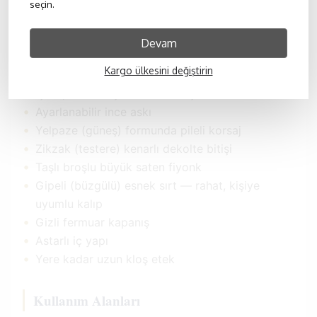
seçin.
Beyaz
Devam
Ürün Özellikleri
Kargo ülkesini değiştirin
•
Işıltılı, dik duruşlu tafta kumaş
•
Ayarlanabilir ince askı
•
Yelpaze (güneş) formunda pileli korsaj
•
Zikzak (testere) kenarlı dekolte bitişi
•
Taşlı broşlu büyük saten fiyonk
•
Gipeli (büzgülü) esnek sırt — rahat, kişiye
uyumlu kalıp
•
Gizli fermuar kapanış
•
Astarlı iç yapı
•
Yere kadar uzun kloş etek
Kullanım Alanları