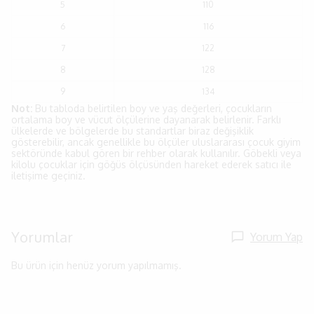
5
110
6
116
7
122
8
128
9
134
Not:
Bu tabloda belirtilen boy ve yaş değerleri, çocukların
ortalama boy ve vücut ölçülerine dayanarak belirlenir. Farklı
ülkelerde ve bölgelerde bu standartlar biraz değişiklik
gösterebilir, ancak genellikle bu ölçüler uluslararası çocuk giyim
sektöründe kabul gören bir rehber olarak kullanılır. Göbekli veya
kilolu çocuklar için göğüs ölçüsünden hareket ederek satıcı ile
iletişime geçiniz.
Yorumlar
Yorum Yap
Bu ürün için henüz yorum yapılmamış.