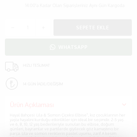
14:00'a Kadar Olan Siparişleriniz Aynı Gün Kargoda
SEPETE EKLE
WHATSAPP
HIZLI TESLIMAT
14 GÜN İADE/DEĞİŞİM
Ürün Açıklaması
Hayal Bahçesi: Lila & Somon Çiçeksi Elbise", kız çocuklarının her
yaşta hayalini kurduğu etkinlikler için ideal bir seçimdir. 2-5 yaş
ve 6, 8, 10, 12 yaş bedenleriyle sunulan bu elbise, doğum
günleri, bayramlar ve partilerde giyilecek göz kamaştırıcı bir
parça. Lila ve somon renklerin pastel uyumu, zarif A kesim