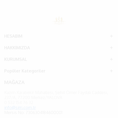
HESABIM
HAKKIMIZDA
KURUMSAL
Popüler Kategoriler
MAĞAZA
Kazım Karabekir Mahallesi, Şehit Ömer Faydalı Caddesi,
237/A, 77200 Merkez/YALOVA
0
532 154 76 32
info@sirri.com.tr
Mersis No: 7306304184600001