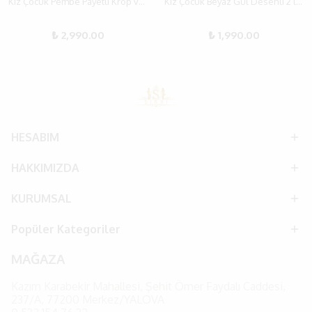
Kız Çocuk Pembe Payetli Krop ve Tüylü Etek Takım 3-7 Yaş
Kız Çocuk Beyaz Gül Desenli 2’li Takım – 3-8 Yaş Özel Gün Kıyafeti
₺ 2,990.00
₺ 1,990.00
HESABIM
HAKKIMIZDA
KURUMSAL
Popüler Kategoriler
MAĞAZA
Kazım Karabekir Mahallesi, Şehit Ömer Faydalı Caddesi,
237/A, 77200 Merkez/YALOVA