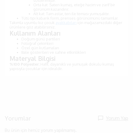
süslenmiştir.
Orta kat: Saten kumaş, eteğe hacim ve zarif bir
görünüm kazandırır.
Alt kat: Tam astar, ten ile teması yumuşaktır.
Tütü tipi kabarık form, prenses görünümünü tamamlar.
Takımla uyumlu kız çocuk
ayakkabıları
için mağazamızdaki diğer
ürünlere göz atabilirsiniz.
Kullanım Alanları
Doğum günü partileri
Fotoğraf çekimleri
Özel gün kutlamaları
Bale gösterileri ve sahne etkinlikleri
Materyal Bilgisi
%100 Polyester:
Hafif, dayanıklı ve yumuşak dokulu kumaş
yapısıyla çocuklar için idealdir.
Yorumlar
Yorum Yap
Bu ürün için henüz yorum yapılmamış.