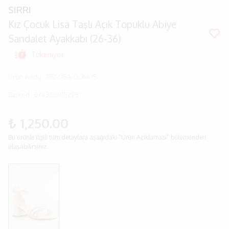
SIRRI
Kız Çocuk Lisa Taşlı Açık Topuklu Abiye
Sandalet Ayakkabı (26-36)
Tükeniyor
Ürün Kodu
:
792-LİSA-GÜMÜŞ
Barkod
:
0763560182951
₺ 1,250.00
Bu ürünle ilgili tüm detaylara aşağıdaki "Ürün Açıklaması" bölümünden
ulaşabilirsiniz.