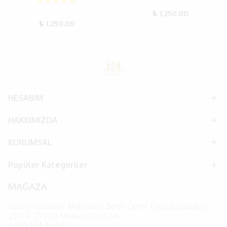
₺ 1,250.00
₺ 1,250.00
HESABIM
HAKKIMIZDA
KURUMSAL
Popüler Kategoriler
MAĞAZA
Kazım Karabekir Mahallesi, Şehit Ömer Faydalı Caddesi,
237/A, 77200 Merkez/YALOVA
0
532 154 76 32