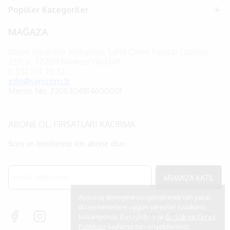
Popüler Kategoriler
MAĞAZA
Kazım Karabekir Mahallesi, Şehit Ömer Faydalı Caddesi,
237/A, 77200 Merkez/YALOVA
0
532 154 76 32
info@sirri.com.tr
Mersis No: 7306304184600001
ABONE OL, FIRSATLARI KAÇIRMA
Soru ve önerileriniz için abone olun.
ARAMIZA KATIL
Alışveriş deneyiminizi iyileştirmek için yasal
düzenlemelere uygun çerezler (cookies)
kullanıyoruz. Detaylı bilgiye
Gizlilik ve Çerez
Politikası
sayfamızdan erişebilirsiniz.