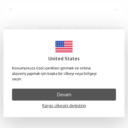
argoda
14:00'a Kadar Olan Siparişleriniz Aynı Gün Kargod
SEPETE EKLE
United States
WHATSAPP
Konumunuza özel içerikleri görmek ve online
alışveriş yapmak için başka bir ülkeyi veya bölgeyi
seçin.
HIZLI TESLIMAT
Devam
14 GÜN İADE/DEĞİŞİM
Kargo ülkesini değiştirin