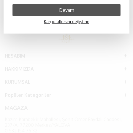
ilgisini görmektedir. Yaz ayları için ideal bir özel gün
kombinidir.
Devam
Kargo ülkesini değiştirin
HESABIM
HAKKIMIZDA
KURUMSAL
Popüler Kategoriler
MAĞAZA
Kazım Karabekir Mahallesi, Şehit Ömer Faydalı Caddesi,
237/A, 77200 Merkez/YALOVA
0
532 154 76 32