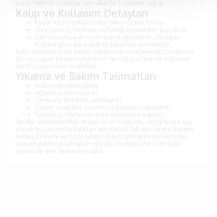
korur hem de çocuklar için rahat bir kullanım sağlar.
Kalıp ve Kullanım Detayları
Klasik kesim erkek çocuk takım elbise formu
Özel günler, törenler ve fotoğraf çekimleri için ideal
Pantolon paçaları uzun olarak gönderilir; çocuğun
boyuna göre paça tadilatı yapılması gerekebilir
Satın almadan önce beden tablosunu inceleyerek çocuğunuz
için en uygun bedeni seçmeniz, hem duruş hem de kullanım
konforu açısından önemlidir.
Yıkama ve Bakım Talimatları
Makinede yıkamayınız.
Ağartıcı kullanmayınız.
Tamburlu kurutma yapmayınız.
Düşük sıcaklıkta, tersten ve buharsız ütüleyiniz.
Sadece profesyonel kuru temizleme yapınız.
Stüdyo çekimlerinden dolayı ürün renginde, ışık farkına bağlı
olarak küçük ton farklılıkları görülebilir. Şık görünümü, kaliteli
kumaş bileşimi ve 3 parçadan oluşan tam takım yapısıyla bu
lacivert erkek çocuk takım elbise, çocuğunuzun tüm özel
günlerde öne çıkmasını sağlar.