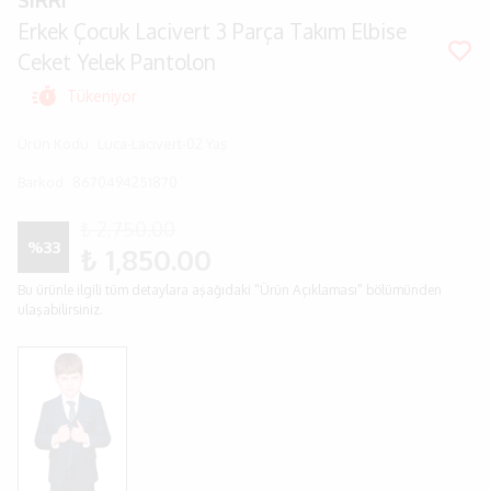
SIRRI
Erkek Çocuk Lacivert 3 Parça Takım Elbise
Ceket Yelek Pantolon
Tükeniyor
Ürün Kodu
:
Luca-Lacivert-02 Yaş
Barkod
:
8670494251870
₺ 2,750.00
%
33
₺ 1,850.00
Bu ürünle ilgili tüm detaylara aşağıdaki "Ürün Açıklaması" bölümünden
ulaşabilirsiniz.