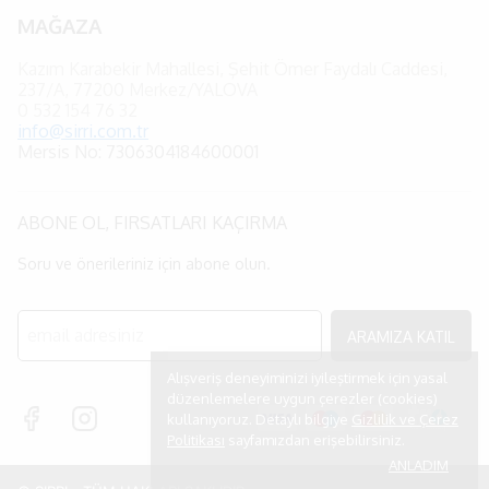
MAĞAZA
Kazım Karabekir Mahallesi, Şehit Ömer Faydalı Caddesi,
237/A, 77200 Merkez/YALOVA
0
532 154 76 32
info@sirri.com.tr
Mersis No: 7306304184600001
ABONE OL, FIRSATLARI KAÇIRMA
Soru ve önerileriniz için abone olun.
ARAMIZA KATIL
Alışveriş deneyiminizi iyileştirmek için yasal
düzenlemelere uygun çerezler (cookies)
kullanıyoruz. Detaylı bilgiye
Gizlilik ve Çerez
Politikası
sayfamızdan erişebilirsiniz.
ANLADIM