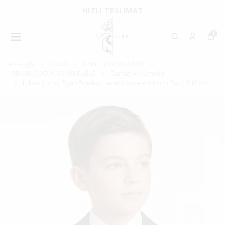
HIZLI TESLİMAT
0
Anasayfa
Çocuk
ERKEK ÇOCUK GİYİM
ERKEK ÇOCUK TAKIM ELBİSE
Damatlık / Smokin
Erkek Çocuk Siyah Smokin Takım Elbise – 5 Parça Set | 9-12 Yaş