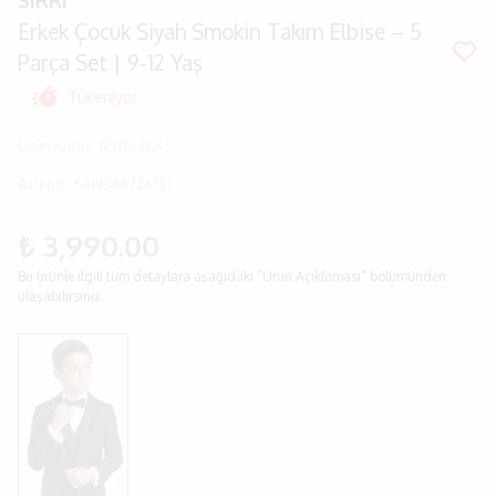
SIRRI
Erkek Çocuk Siyah Smokin Takım Elbise – 5
Parça Set | 9-12 Yaş
Tükeniyor
Ürün Kodu
:
12706-BLK
Barkod
:
5419384726157
₺ 3,990.00
Bu ürünle ilgili tüm detaylara aşağıdaki "Ürün Açıklaması" bölümünden
ulaşabilirsiniz.