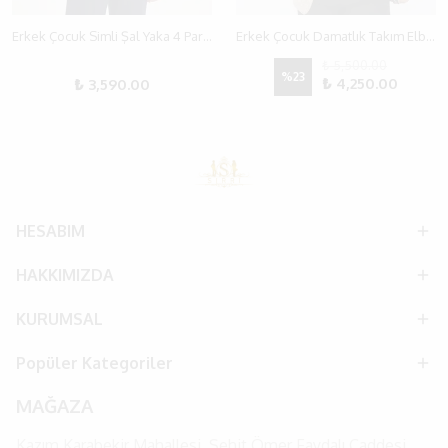
Erkek Çocuk Simli Şal Yaka 4 Parça Smokin Takım Elbise
Erkek Çocuk Damatlık Takım Elbise: Hakim Yaka Kahverengi Ceket, Pantolon ve Yelek
₺ 5,500.00
%
23
₺ 4,250.00
₺ 3,590.00
HESABIM
HAKKIMIZDA
KURUMSAL
Popüler Kategoriler
MAĞAZA
Kazım Karabekir Mahallesi, Şehit Ömer Faydalı Caddesi,