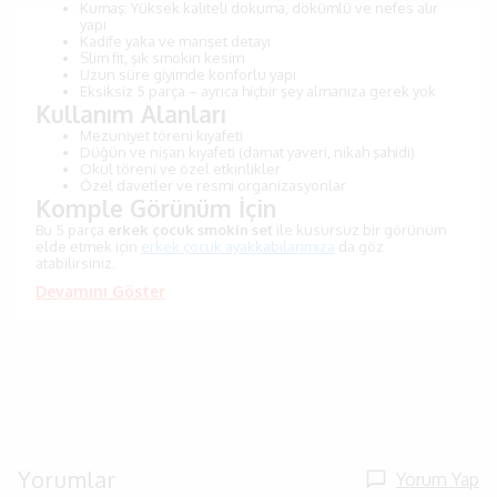
Kumaş: Yüksek kaliteli dokuma, dökümlü ve nefes alır
yapı
Kadife yaka ve manşet detayı
Slim fit, şık smokin kesim
Uzun süre giyimde konforlu yapı
Eksiksiz 5 parça – ayrıca hiçbir şey almanıza gerek yok
Kullanım Alanları
Mezuniyet töreni kıyafeti
Düğün ve nişan kıyafeti (damat yaveri, nikah şahidi)
Okul töreni ve özel etkinlikler
Özel davetler ve resmi organizasyonlar
Komple Görünüm İçin
Bu 5 parça
erkek çocuk smokin set
ile kusursuz bir görünüm
elde etmek için
erkek çocuk ayakkabılarımıza
da göz
atabilirsiniz.
Devamını Göster
Yorumlar
Yorum Yap