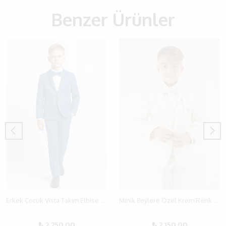
Benzer Ürünler
Erkek Çocuk Vista Takım Elbise 4 Parça (1-12 Yaş)
Minik Beylere Özel Krem Renk Takım Elbise - 6-12 Yaş İçin Zarif ve Şık Seçim!
₺ 2,250.00
₺ 2,150.00