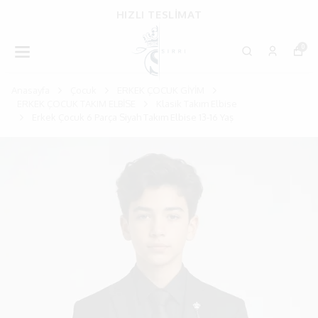
HIZLI TESLİMAT
0
Anasayfa
Çocuk
ERKEK ÇOCUK GİYİM
ERKEK ÇOCUK TAKIM ELBİSE
Klasik Takım Elbise
Erkek Çocuk 6 Parça Siyah Takım Elbise 13-16 Yaş