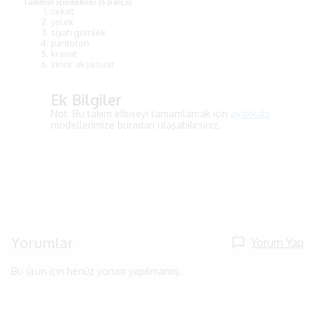
Takımın içindekiler (5 parça)
ceket
yelek
siyah gömlek
pantolon
kravat
zincir aksesuar
Ek Bilgiler
Not: Bu takım elbiseyi tamamlamak için
ayakkabı
modellerimize buradan ulaşabilirsiniz.
Yorumlar
Yorum Yap
Bu ürün için henüz yorum yapılmamış.