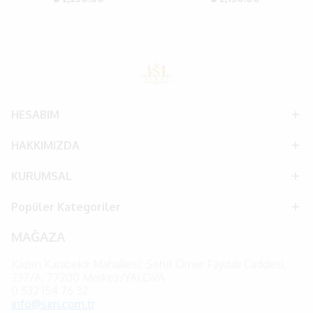
HESABIM
HAKKIMIZDA
KURUMSAL
Popüler Kategoriler
MAĞAZA
Kazım Karabekir Mahallesi, Şehit Ömer Faydalı Caddesi,
237/A, 77200 Merkez/YALOVA
0
532 154 76 32
info@sirri.com.tr