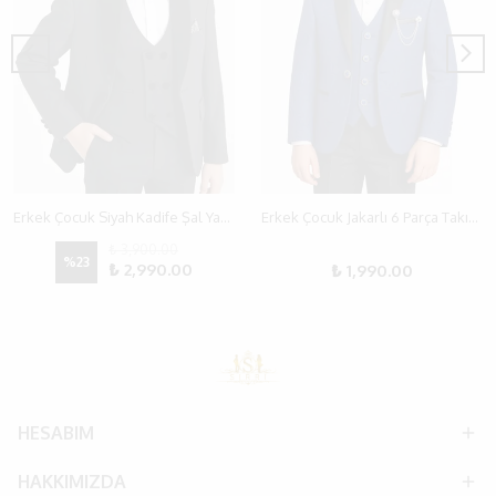
Erkek Çocuk Siyah Kadife Şal Yakalı ve Papyonlu Siyah veya Kırık Beyaz Smokin Takım
Erkek Çocuk Jakarlı 6 Parça Takım Elbise – Özel Günler İçin Şık Seçim (3-7 Yaş)
₺ 3,900.00
%
23
₺ 2,990.00
₺ 1,990.00
HESABIM
HAKKIMIZDA