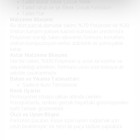
1 adet klasik Erkek Çocuk Yelek
1 adet rahat ve şık Erkek Çocuk Pantolon
1 adet Flar
Malzeme Bileşimi:
Bu dört parçalı damatlık takım, %70 Polyester ve %30
Viskon karışımı yüksek kaliteli kumaştan üretilmiştir.
Polyester içeriği, takım elbisenin formunu korurken,
viskon kompozisyon nefes alabilirlik ve yumuşaklık
katar.
Astar Malzeme Bileşimi:
Her bir ceket, %100 Polyester iç astar ile konfor ve
dayanıklılığı artırırken, formunu uzun süre koruyacak
şekilde tasarlanmıştır.
Bakım ve Yıkama Talimatları:
Sadece Kuru Temizleme
Renk Uyarısı:
Profesyonel stüdyo ışıkları altında çekilen
fotoğraflarda, renkler gerçek hayattaki görünüşünden
hafif farklılık gösterebilir.
Ölçü ve Uyum Bilgisi:
Pantolon paçaları, kişiye özel uyum sağlamak için
uzun bırakılmıştır; bir terzi ile paça tadilatı yapılabilir.