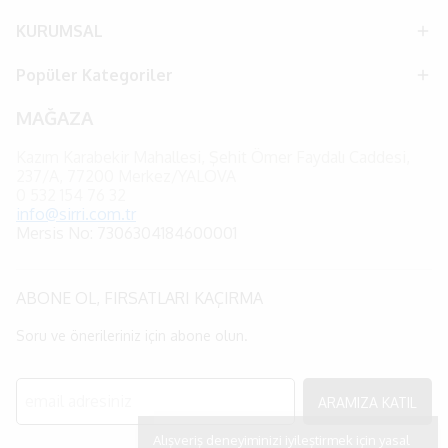
KURUMSAL
Popüler Kategoriler
MAĞAZA
Kazım Karabekir Mahallesi, Şehit Ömer Faydalı Caddesi,
237/A, 77200 Merkez/YALOVA
0
532 154 76 32
info@sirri.com.tr
Mersis No: 7306304184600001
ABONE OL, FIRSATLARI KAÇIRMA
Soru ve önerileriniz için abone olun.
ARAMIZA KATIL
Alışveriş deneyiminizi iyileştirmek için yasal