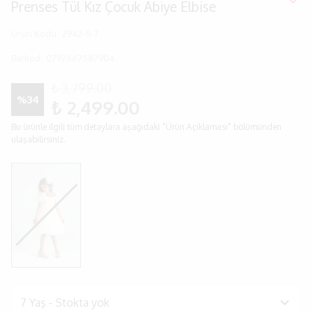
Prenses Tül Kız Çocuk Abiye Elbise
Ürün Kodu
:
2942-S-7
Barkod
:
0792667587904
₺ 3,799.00
%
34
₺ 2,499.00
Bu ürünle ilgili tüm detaylara aşağıdaki "Ürün Açıklaması" bölümünden
ulaşabilirsiniz.