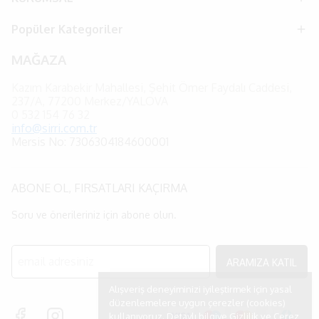
Popüler Kategoriler
MAĞAZA
Kazım Karabekir Mahallesi, Şehit Ömer Faydalı Caddesi,
237/A, 77200 Merkez/YALOVA
0
532 154 76 32
info@sirri.com.tr
Mersis No: 7306304184600001
ABONE OL, FIRSATLARI KAÇIRMA
Soru ve önerileriniz için abone olun.
ARAMIZA KATIL
Alışveriş deneyiminizi iyileştirmek için yasal
düzenlemelere uygun çerezler (cookies)
kullanıyoruz. Detaylı bilgiye
Gizlilik ve Çerez