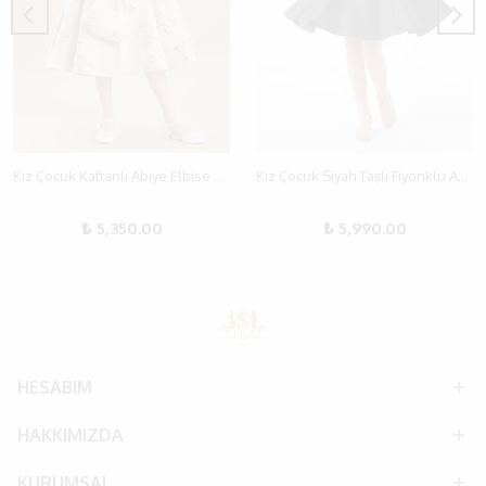
Kız Çocuk Kaftanlı Abiye Elbise – 4 Parça Özel Gün Seti (6-10 Yaş)
Kız Çocuk Siyah Taşlı Fiyonklu Abiye Elbise | İnce Askılı Simli | 9-14 Yaş Mezuniyet
₺ 5,350.00
₺ 5,990.00
HESABIM
HAKKIMIZDA
KURUMSAL