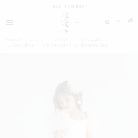
HIZLI TESLİMAT
0
Anasayfa
Çocuk
KIZ ÇOCUK
ABİYE ELBİSE
Dizüstü Elbise
Prenses Tül Kız Çocuk Abiye Elbise