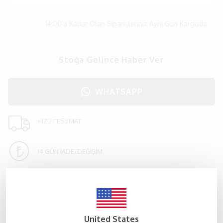
14:00'a Kadar Olan Siparişleriniz Aynı Gün Kargoda
Stoğa Gelince Haber Ver
WHATSAPP
HIZLI TESLIMAT
14 GÜN İADE/DEĞİŞİM
Ürün Açıklaması
Bu zarif prenses tül abiye elbise, her özel an için kızınızı bir
yıldız gibi parlatmaya hazır! Yumuşacık tül kumaştan üretilmiş bu
elbisenin üst kısmı, konfor ve şıklığı bir arada sunan ince
United States