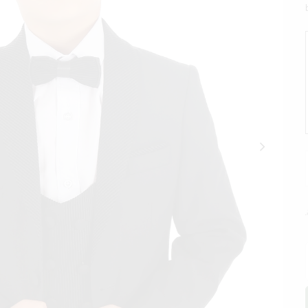
Siparişleriniz Aynı Gün Kargoda
14:00'a Kadar Olan Sipar