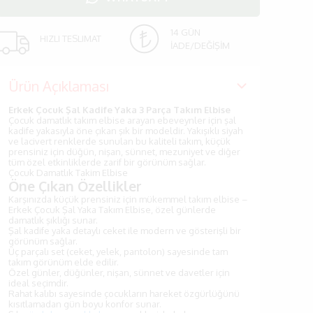
14 GÜN
HIZLI TESLIMAT
İADE/DEĞİŞİM
Ürün Açıklaması
Erkek Çocuk Şal Kadife Yaka 3 Parça Takım Elbise
Çocuk damatlık takım elbise arayan ebeveynler için şal
kadife yakasıyla öne çıkan şık bir modeldir. Yakışıklı siyah
ve lacivert renklerde sunulan bu kaliteli takım, küçük
prensiniz için düğün, nişan, sünnet, mezuniyet ve diğer
tüm özel etkinliklerde zarif bir görünüm sağlar.
Çocuk Damatlık Takim Elbise
Öne Çıkan Özellikler
Karşınızda küçük prensiniz için mükemmel takım elbise –
Erkek Çocuk Şal Yaka Takım Elbise, özel günlerde
damatlık şıklığı sunar.
Şal kadife yaka detaylı ceket ile modern ve gösterişli bir
görünüm sağlar.
Üç parçalı set (ceket, yelek, pantolon) sayesinde tam
takım görünüm elde edilir.
Özel günler, düğünler, nişan, sünnet ve davetler için
ideal seçimdir.
Rahat kalıbı sayesinde çocukların hareket özgürlüğünü
kısıtlamadan gün boyu konfor sunar.