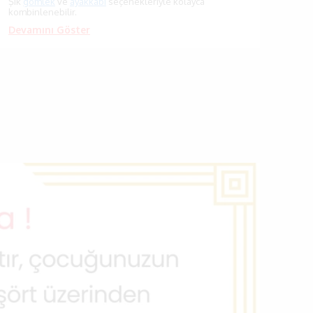
Şık
gömlek
ve
ayakkabı
seçenekleriyle kolayca
kombinlenebilir.
Devamını Göster