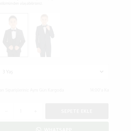
bölümünden ulaşabilirsiniz.
işleriniz Aynı Gün Kargoda
14:00'a Kadar Olan Siparişler
SEPETE EKLE
WHATSAPP