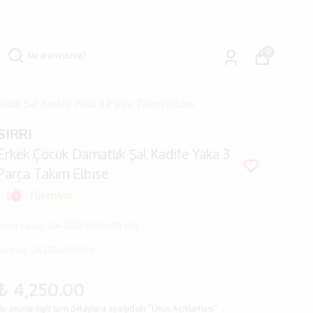
0
tlık Şal Kadife Yaka 3 Parça Takım Elbise
SIRRI
Erkek Çocuk Damatlık Şal Kadife Yaka 3
Parça Takım Elbise
Tükeniyor
Ürün Kodu
:
DA-2128-SIYAH-03 YAŞ
Barkod
:
2628861009101
₺ 4,250.00
Bu ürünle ilgili tüm detaylara aşağıdaki "Ürün Açıklaması"